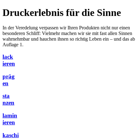
Druckerlebnis für die Sinne
In der Veredelung verpassen wir Ihren Produkten nicht nur einen
besonderen Schliff: Vielmehr machen wir sie mit fast allen Sinnen
wahrnehmbar und hauchen ihnen so richtig Leben ein – und das ab
Auflage 1.
lack
ieren
präg
en
sta
nzen
lamin
ieren
kaschi