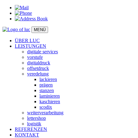
MENÜ
ÜBER LUC
LEISTUNGEN
digitale services
vorstufe
digitaldruck
offsetdruck
veredelung
lackieren
prägen
stanzen
laminieren
kaschieren
scodix
weiterverarbeitung
lettershop
logistik
REFERENZEN
KONTAKT