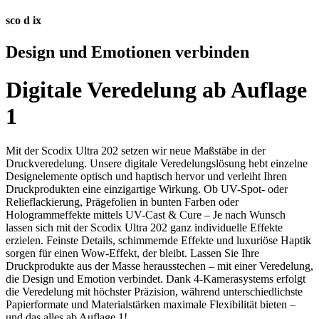
sco
d
ix
Design und Emotionen verbinden
Digitale Veredelung ab Auflage
1
Mit der Scodix Ultra 202 setzen wir neue Maßstäbe in der
Druckveredelung. Unsere digitale Veredelungslösung hebt einzelne
Designelemente optisch und haptisch hervor und verleiht Ihren
Druckprodukten eine einzigartige Wirkung. Ob UV-Spot- oder
Relieflackierung, Prägefolien in bunten Farben oder
Hologrammeffekte mittels UV-Cast & Cure – Je nach Wunsch
lassen sich mit der Scodix Ultra 202 ganz individuelle Effekte
erzielen. Feinste Details, schimmernde Effekte und luxuriöse Haptik
sorgen für einen Wow-Effekt, der bleibt. Lassen Sie Ihre
Druckprodukte aus der Masse herausstechen – mit einer Veredelung,
die Design und Emotion verbindet. Dank 4-Kamerasystems erfolgt
die Veredelung mit höchster Präzision, während unterschiedlichste
Papierformate und Materialstärken maximale Flexibilität bieten –
und das alles ab Auflage 1!