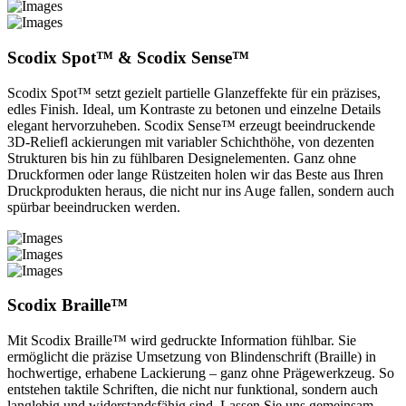
Scodix Spot™ & Scodix Sense™
Scodix Spot™ setzt gezielt partielle Glanzeffekte für ein präzises,
edles Finish. Ideal, um Kontraste zu betonen und einzelne Details
elegant hervorzuheben. Scodix Sense™ erzeugt beeindruckende
3D-Reliefl ackierungen mit variabler Schichthöhe, von dezenten
Strukturen bis hin zu fühlbaren Designelementen. Ganz ohne
Druckformen oder lange Rüstzeiten holen wir das Beste aus Ihren
Druckprodukten heraus, die nicht nur ins Auge fallen, sondern auch
spürbar beeindrucken werden.
Scodix Braille™
Mit Scodix Braille™ wird gedruckte Information fühlbar. Sie
ermöglicht die präzise Umsetzung von Blindenschrift (Braille) in
hochwertige, erhabene Lackierung – ganz ohne Prägewerkzeug. So
entstehen taktile Schriften, die nicht nur funktional, sondern auch
langlebig und widerstandsfähig sind. Lassen Sie uns gemeinsam