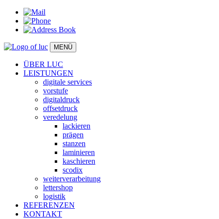
MENÜ
ÜBER LUC
LEISTUNGEN
digitale services
vorstufe
digitaldruck
offsetdruck
veredelung
lackieren
prägen
stanzen
laminieren
kaschieren
scodix
weiterverarbeitung
lettershop
logistik
REFERENZEN
KONTAKT