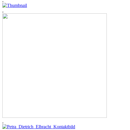
,
,
,