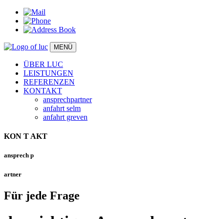
MENÜ
ÜBER LUC
LEISTUNGEN
REFERENZEN
KONTAKT
ansprechpartner
anfahrt selm
anfahrt greven
KON
T
AKT
ansprech
p
artner
Für jede Frage