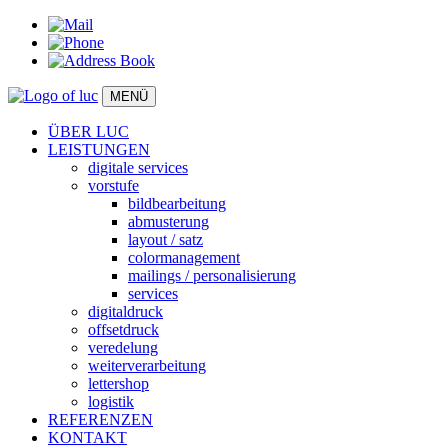
MENÜ
ÜBER LUC
LEISTUNGEN
digitale services
vorstufe
bildbearbeitung
abmusterung
layout / satz
colormanagement
mailings / personalisierung
services
digitaldruck
offsetdruck
veredelung
weiterverarbeitung
lettershop
logistik
REFERENZEN
KONTAKT