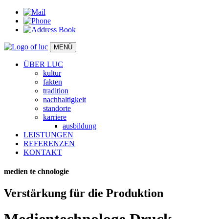
MENÜ
ÜBER LUC
kultur
fakten
tradition
nachhaltigkeit
standorte
karriere
ausbildung
LEISTUNGEN
REFERENZEN
KONTAKT
medien
te
chnologie
Verstärkung für die Produktion
Medientechnologe Druck