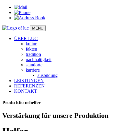
MENÜ
ÜBER LUC
kultur
fakten
tradition
nachhaltigkeit
standorte
karriere
ausbildung
LEISTUNGEN
REFERENZEN
KONTAKT
Produ
ktio
nshelfer
Verstärkung für unsere Produktion
Helfer